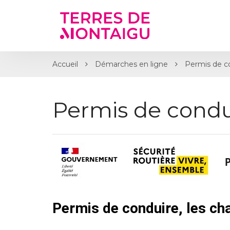
Gestion des traceurs
Accueil
Démarches en ligne
Permis de c
Permis de condu
Permis de conduire, les c