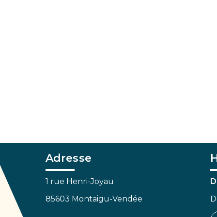
Adresse
H
1 rue Henri-Joyau
D
85603 Montaigu-Vendée
D