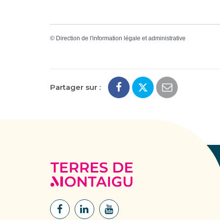
©
Direction de l'information légale et administrative
Partager sur :
Terres
de
Montaigu
Lien
Lien
Lien