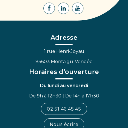
Lien
Lien
Lien
vers
vers
vers
le
le
la
compte
compte
chaîne
Facebook
Linkedin
Youtube
Adresse
1 rue Henri-Joyau
85603 Montaigu-Vendée
Horaires d’ouverture
Du lundi au vendredi
De 9h à 12h30 | De 14h à 17h30
02 51 46 45 45
Nous écrire