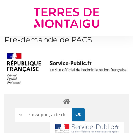
Gestion des traceurs
Pré-demande de PACS