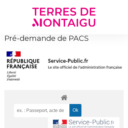
Gestion des traceurs
Pré-demande de PACS