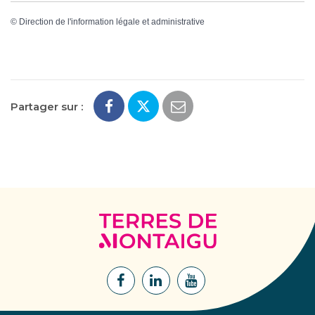
©
Direction de l'information légale et administrative
Partager sur :
Terres
de
Montaigu
Lien
Lien
Lien
vers
vers
vers