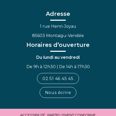
le
le
la
compte
compte
chaîne
Facebook
Linkedin
Youtube
Adresse
1 rue Henri-Joyau
85603 Montaigu-Vendée
Horaires d’ouverture
Du lundi au vendredi
De 9h à 12h30 | De 14h à 17h30
02 51 46 45 45
Nous écrire
ACCESSIBILITÉ : PARTIELLEMENT CONFORME