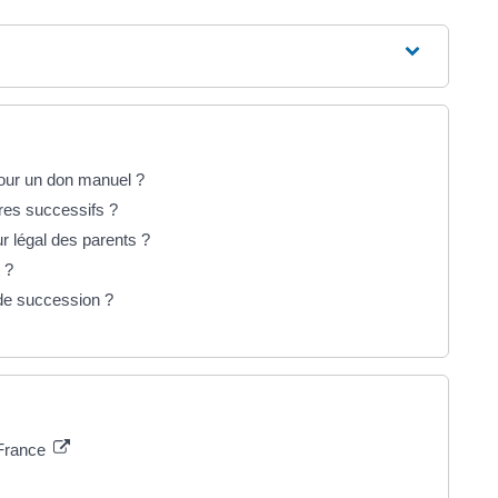
pour un don manuel ?
ires successifs ?
ur légal des parents ?
 ?
 de succession ?
 France