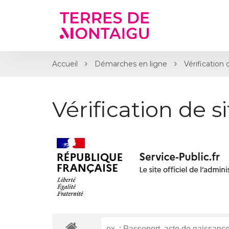
Gestion des traceurs
Accueil
Démarches en ligne
Vérification 
Vérification de s