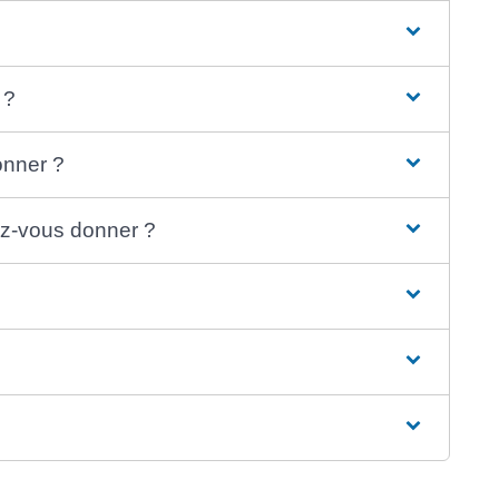
 ?
onner ?
ez-vous donner ?