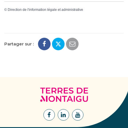
©
Direction de l'information légale et administrative
Partager sur :
Terres
de
Montaigu
Lien
Lien
Lien
vers
vers
vers