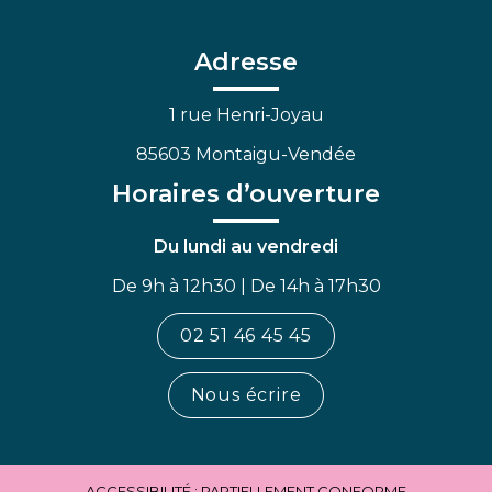
le
le
la
compte
compte
chaîne
Facebook
Linkedin
Youtube
Adresse
1 rue Henri-Joyau
85603 Montaigu-Vendée
Horaires d’ouverture
Du lundi au vendredi
De 9h à 12h30 | De 14h à 17h30
02 51 46 45 45
Nous écrire
ACCESSIBILITÉ : PARTIELLEMENT CONFORME