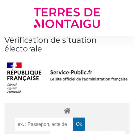
Gestion des traceurs
Vérification de situation
électorale