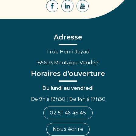
Lien
Lien
Lien
vers
vers
vers
le
le
la
compte
compte
chaîne
Facebook
Linkedin
Youtube
Adresse
1 rue Henri-Joyau
85603 Montaigu-Vendée
Horaires d’ouverture
Du lundi au vendredi
De 9h à 12h30 | De 14h à 17h30
02 51 46 45 45
Nous écrire