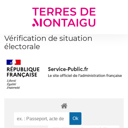
Gestion des traceurs
Vérification de situation
électorale