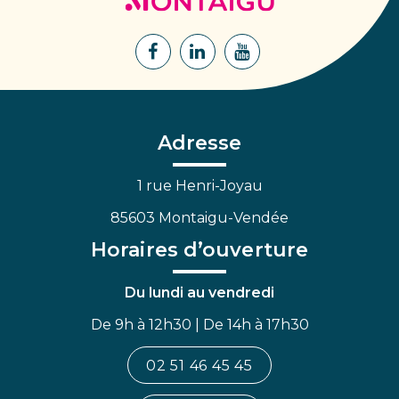
Montaigu
Lien
Lien
Lien
vers
vers
vers
le
le
la
compte
compte
chaîne
Facebook
Linkedin
Youtube
Adresse
1 rue Henri-Joyau
85603 Montaigu-Vendée
Horaires d’ouverture
Du lundi au vendredi
De 9h à 12h30 | De 14h à 17h30
02 51 46 45 45