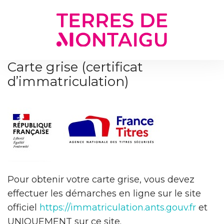
Gestion des traceurs
Carte grise (certificat
d’immatriculation)
Pour obtenir votre carte grise, vous devez
effectuer les démarches en ligne sur le site
officiel
https://immatriculation.ants.gouv.fr
et
UNIQUEMENT sur ce site.