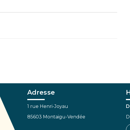
Adresse
H
1 rue Henri-Joyau
D
85603 Montaigu-Vendée
D