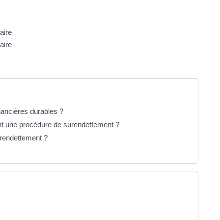
aire
aire
inancières durables ?
nt une procédure de surendettement ?
urendettement ?