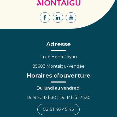
de
Montaigu
Lien
Lien
Lien
vers
vers
vers
le
le
la
compte
compte
chaîne
Facebook
Linkedin
Youtube
Adresse
1 rue Henri-Joyau
85603 Montaigu-Vendée
Horaires d’ouverture
Du lundi au vendredi
De 9h à 12h30 | De 14h à 17h30
02 51 46 45 45