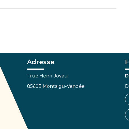
Adresse
H
1 rue Henri-Joyau
D
85603 Montaigu-Vendée
D