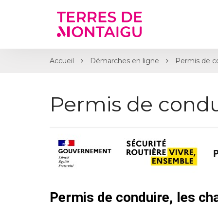
Gestion des traceurs
Accueil
Démarches en ligne
Permis de c
Permis de condu
Permis de conduire, les c