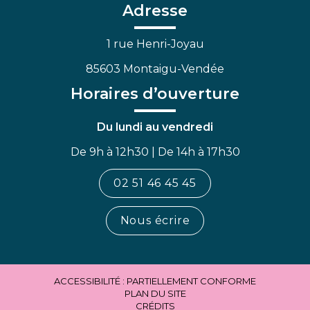
Facebook
Linkedin
Youtube
Adresse
1 rue Henri-Joyau
85603 Montaigu-Vendée
Horaires d’ouverture
Du lundi au vendredi
De 9h à 12h30 | De 14h à 17h30
02 51 46 45 45
Nous écrire
ACCESSIBILITÉ : PARTIELLEMENT CONFORME
PLAN DU SITE
CRÉDITS