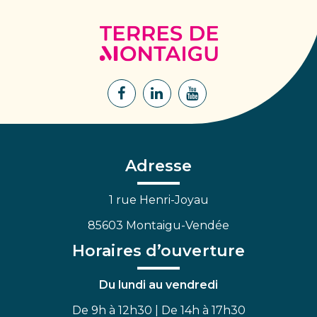
Terres
de
Montaigu
Lien
Lien
Lien
vers
vers
vers
le
le
la
compte
compte
chaîne
Facebook
Linkedin
Youtube
Adresse
1 rue Henri-Joyau
85603 Montaigu-Vendée
Horaires d’ouverture
Du lundi au vendredi
De 9h à 12h30 | De 14h à 17h30