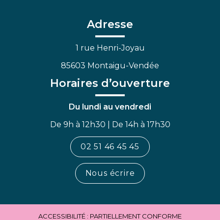
compte
compte
chaîne
Facebook
Linkedin
Youtube
Adresse
1 rue Henri-Joyau
85603 Montaigu-Vendée
Horaires d’ouverture
Du lundi au vendredi
De 9h à 12h30 | De 14h à 17h30
02 51 46 45 45
Nous écrire
ACCESSIBILITÉ : PARTIELLEMENT CONFORME