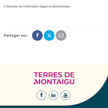
©
Direction de l'information légale et administrative
Partager sur :
Terres
de
Montaigu
Lien
Lien
Lien
vers
vers
vers
le
le
la