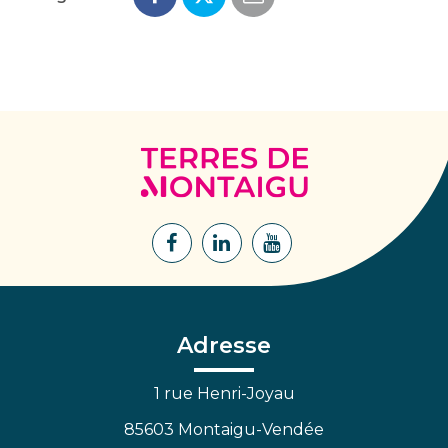
Terres
de
Montaigu
Lien
Lien
Lien
vers
vers
vers
le
le
la
compte
compte
chaîne
Facebook
Linkedin
Youtube
Adresse
1 rue Henri-Joyau
85603 Montaigu-Vendée