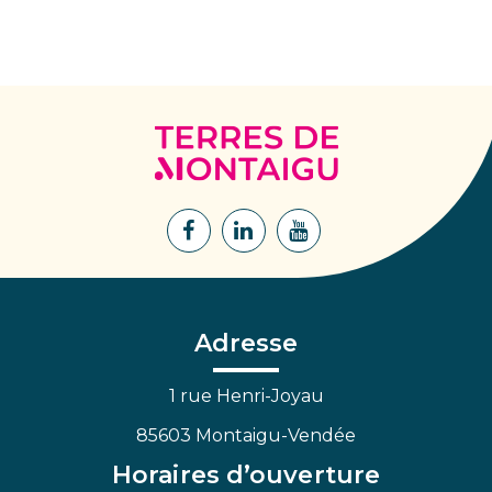
Terres
de
Montaigu
Lien
Lien
Lien
vers
vers
vers
le
le
la
compte
compte
chaîne
Facebook
Linkedin
Youtube
Adresse
1 rue Henri-Joyau
85603 Montaigu-Vendée
Horaires d’ouverture