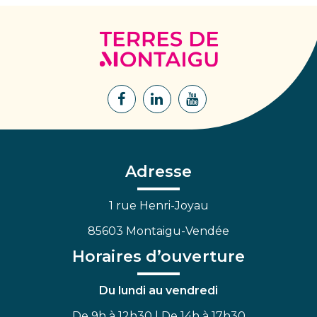
Terres
de
Montaigu
Lien
Lien
Lien
vers
vers
vers
le
le
la
compte
compte
chaîne
Facebook
Linkedin
Youtube
Adresse
1 rue Henri-Joyau
85603 Montaigu-Vendée
Horaires d’ouverture
Du lundi au vendredi
De 9h à 12h30 | De 14h à 17h30